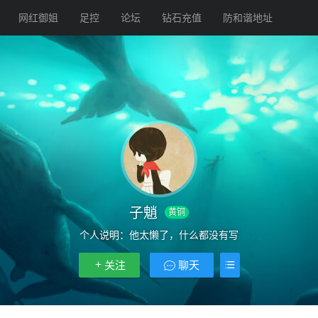
网红御姐
足控
论坛
钻石充值
防和谐地址
子魈
黄铜
个人说明：他太懒了，什么都没有写
关注
聊天