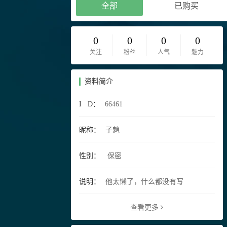
全部
已购买
0
0
0
0
关注
粉丝
人气
魅力
资料简介
I D：
66461
昵称：
子魈
性别：
保密
说明：
他太懒了，什么都没有写
查看更多