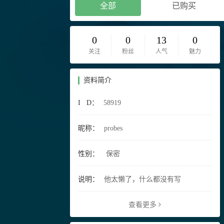
全部
已购买
0
0
13
0
关注
粉丝
人气
魅力
资料简介
I D：
58919
昵称：
probes
性别：
保密
说明：
他太懒了，什么都没有写
查看更多